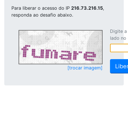
Para liberar o acesso
do IP
216.73.216.15
,
responda ao desafio abaixo.
Digite 
lado no
[trocar imagem]